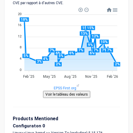
CVE par rapport à d'autres CVE.
20
18%
16
15%
15%
13%
12%
12
10%
9%
8
7%
7%
7%
7%
7%
6%
6%
6%
5%
5%
4%
4
3%
2%
2%
0
Feb '25
May '25
Aug '25
Nov '25
Feb '26
EPSS First.org
Products Mentioned
Configuraton 0