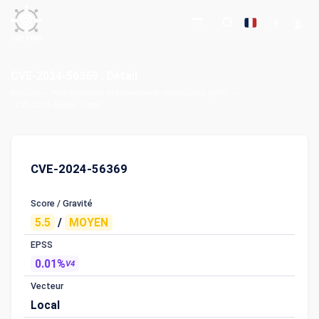
CVE-2024-56369 : Détail
Accueil
Vulnérabilités et expositions communes (CVE)
CVE-2024-56369 : Détail
CVE-2024-56369
Score / Gravité
5.5
/
MOYEN
EPSS
0.01%
V4
Vecteur
Local