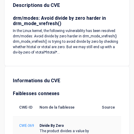
Descriptions du CVE
drm/modes: Avoid divide by zero harder in
drm_mode_vrefresh()
In the Linux kernel, the following vulnerability has been resolved:
drm/modes: Avoid divide by zero harder in drm_mode_vrefresh()
drm_mode_vrefresh() is trying to avoid divide by zero by checking
whether htotal or vtotal are zero. But we may still end up with a
div-by-zero of vtotal*htotal*...
Informations du CVE
Faiblesses connexes
CWE-ID
Nom de la faiblesse
Source
CWE-369
Divide By Zero
The product divides a value by