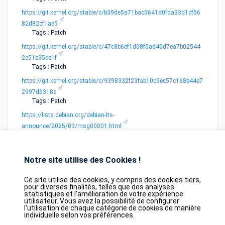
https://git.kernel.org/stable/c/b39de5a71bac5641d0fda33d1cf56
82d82cf1ae5
Tags : Patch
https://git.kernel.org/stable/c/47c8b6cf1d08f0ad40d7ea7b02544
2e51b35ee1f
Tags : Patch
https://git.kernel.org/stable/c/9398332f23fab10c5ec57c168b44e7
2997d6318e
Tags : Patch
https://lists.debian.org/debian-lts-
announce/2025/03/msg00001.html
Notre site utilise des Cookies !
Ce site utilise des cookies, y compris des cookies tiers,
pour diverses finalités, telles que des analyses
statistiques et l’amélioration de votre expérience
utilisateur. Vous avez la possibilité de configurer
Database
GDPR
Contact
Purchase
l’utilisation de chaque catégorie de cookies de manière
Partners
individuelle selon vos préférences.