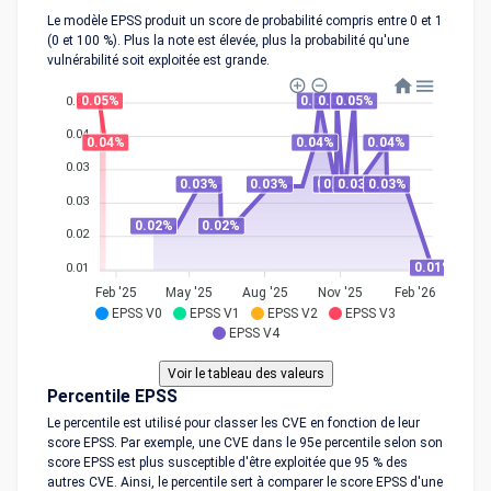
Le modèle EPSS produit un score de probabilité compris entre 0 et 1
(0 et 100 %). Plus la note est élevée, plus la probabilité qu'une
vulnérabilité soit exploitée est grande.
0.05%
0.05%
0.05%
0.05%
0.05
0.04
0.04%
0.04%
0.04%
0.03
0.03%
0.03%
0.03%
0.03%
0.03%
0.03%
0.03
0.02%
0.02%
0.02
0.01%
0.01
Feb '25
May '25
Aug '25
Nov '25
Feb '26
EPSS V0
EPSS V1
EPSS V2
EPSS V3
EPSS V4
Percentile EPSS
Le percentile est utilisé pour classer les CVE en fonction de leur
score EPSS. Par exemple, une CVE dans le 95e percentile selon son
score EPSS est plus susceptible d'être exploitée que 95 % des
autres CVE. Ainsi, le percentile sert à comparer le score EPSS d'une