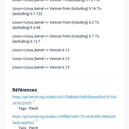
Linux>>Linux_kernel >> Version To (excluding) 5.15.176
Linux>>Linux_kernel >> Version From (including) 5.16 To
(excluding) 6.1.122
Linux>>Linux_kernel >> Version From (including) 6.2 To
(excluding) 6.6.68
Linux>>Linux_kernel >> Version From (including) 6.7 To
(excluding) 6.12.7
Linux>>Linux_kernel >> Version 6.13
Linux>>Linux_kernel >> Version 6.13
Linux>>Linux_kernel >> Version 6.13
Références
https://git.kernel.org/stable/c/e7c7b48a0fc5ed83baae400a1b15e3
3978c25d7f
Tags : Patch
https://git.kernel.org/stable/c/69fbb01e891701e6d04db1ddb5ad4
9e42c4dd963
Tags : Patch