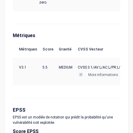
zero.
Métriques
Métriques
Score
Gravité
CVSS Vecteur
V3.1
5.5
MEDIUM
CVSS:3.1/AV:L/AC:L/PR:L/UI:N/S:U
More informations
EPSS
EPSS est un modèle de notation qui prédit la probabilité qu'une
vulnérabilité soit exploitée.
Score EPSS