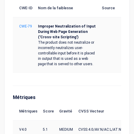
CWE-ID
Nom de la faiblesse
Source
CWE-79
Improper Neutralization of Input
During Web Page Generation
('Cross-site Scripting')
The product does not neutralize or
incorrectly neutralizes user-
controllable input before it is placed
in output that is used as a web
page that is served to other users.
Métriques
Métriques
Score
Gravité
CVSS Vecteur
V4.0
5.1
MEDIUM
CVSS:4.0/AV:N/AC:L/AT:N/PR:L/UI