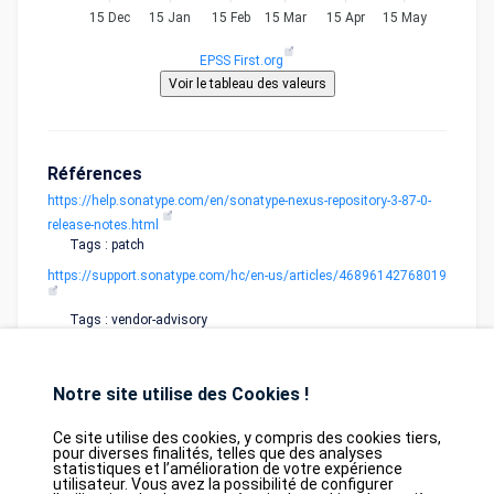
15 Dec
15 Jan
15 Feb
15 Mar
15 Apr
15 May
EPSS First.org
Références
https://help.sonatype.com/en/sonatype-nexus-repository-3-87-0-
release-notes.html
Tags : patch
https://support.sonatype.com/hc/en-us/articles/46896142768019
Tags : vendor-advisory
Notre site utilise des Cookies !
Ce site utilise des cookies, y compris des cookies tiers,
pour diverses finalités, telles que des analyses
statistiques et l’amélioration de votre expérience
utilisateur. Vous avez la possibilité de configurer
Database
GDPR
Contact
Purchase