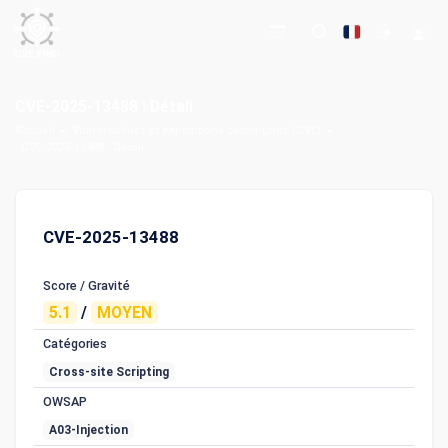
CVE-2025-13488 : Détail
Accueil
Vulnérabilités et expositions communes (CVE)
CVE-2025-13488 : Détail
CVE-2025-13488
Score / Gravité
5.1
/
MOYEN
Catégories
Cross-site Scripting
OWSAP
A03-Injection