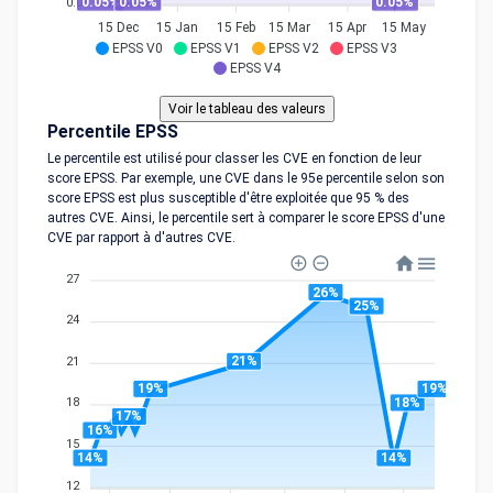
0.05%
0.05%
0.05%
0.05
15 Dec
15 Jan
15 Feb
15 Mar
15 Apr
15 May
EPSS V0
EPSS V1
EPSS V2
EPSS V3
EPSS V4
Percentile EPSS
Le percentile est utilisé pour classer les CVE en fonction de leur
score EPSS. Par exemple, une CVE dans le 95e percentile selon son
score EPSS est plus susceptible d'être exploitée que 95 % des
autres CVE. Ainsi, le percentile sert à comparer le score EPSS d'une
CVE par rapport à d'autres CVE.
27
26%
25%
24
21%
21
19%
19%
18%
18
17%
16%
15
14%
14%
12