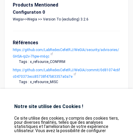
Products Mentioned
Configuraton 0
Wegia>>Wegia >> Version To (excluding) 3.2.6
Références
https://github.com/LabRedesCefetRJ/WeGIA/security/advisories/
GHSA-rp2v-7hpw-m6qc
Tags : x_refsource_CONFIRM
https://github.com/LabRedesCefetRJ/WeGIA/commit/0d81074c6f
c0470373ecc85738f47b83357a0a7e
Tags : x_refsource_MISC
Notre site utilise des Cookies !
Ce site utilise des cookies, y compris des cookies tiers,
pour diverses finalités, telles que des analyses
statistiques et l’amélioration de votre expérience
Database
GDPR
Contact
Purchase
utilisateur. Vous avez la possibilité de configurer
Partners