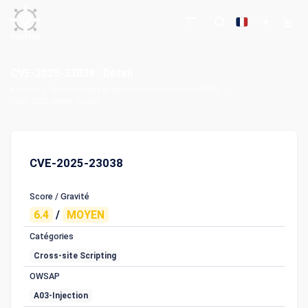
CVE-2025-23038 : Détail
Accueil
Vulnérabilités et expositions communes (CVE)
CVE-2025-23038 : Détail
CVE-2025-23038
Score / Gravité
6.4
/
MOYEN
Catégories
Cross-site Scripting
OWSAP
A03-Injection