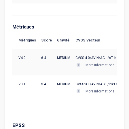
Métriques
Métriques
Score
Gravité
CVSS Vecteur
V4.0
6.4
MEDIUM
CVSS:4.0/AV:N/AC:L/AT:N/PR:N/UI
More informations
V3.1
5.4
MEDIUM
CVSS:3.1/AV:N/AC:L/PR:L/UI:R/S:C
More informations
EPSS