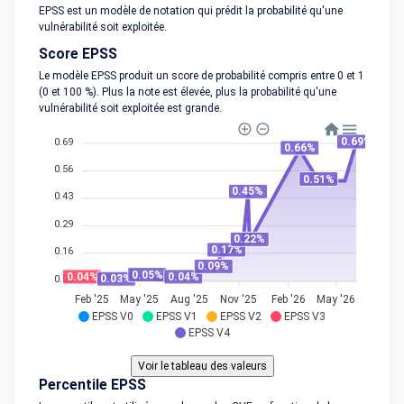
EPSS est un modèle de notation qui prédit la probabilité qu'une
vulnérabilité soit exploitée.
Score EPSS
Le modèle EPSS produit un score de probabilité compris entre 0 et 1
(0 et 100 %). Plus la note est élevée, plus la probabilité qu'une
vulnérabilité soit exploitée est grande.
0.69%
0.69
0.66%
0.56
0.51%
0.45%
0.43
0.29
0.22%
0.17%
0.16
0.09%
0.05%
0.04%
0.04%
0.03%
0.03
Feb '25
May '25
Aug '25
Nov '25
Feb '26
May '26
EPSS V0
EPSS V1
EPSS V2
EPSS V3
EPSS V4
Percentile EPSS