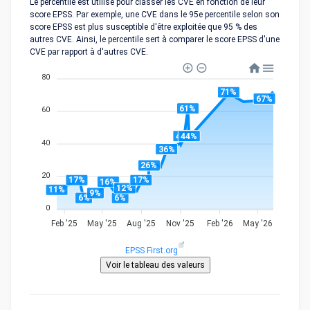
Le percentile est utilisé pour classer les CVE en fonction de leur
score EPSS. Par exemple, une CVE dans le 95e percentile selon son
score EPSS est plus susceptible d'être exploitée que 95 % des
autres CVE. Ainsi, le percentile sert à comparer le score EPSS d'une
CVE par rapport à d'autres CVE.
80
71%
67%
61%
60
44%
44%
40
36%
26%
20
17%
17%
16%
12%
11%
9%
6%
6%
0
Feb '25
May '25
Aug '25
Nov '25
Feb '26
May '26
EPSS First.org