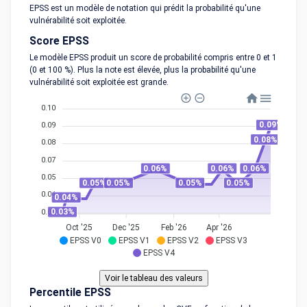
EPSS est un modèle de notation qui prédit la probabilité qu'une
vulnérabilité soit exploitée.
Score EPSS
Le modèle EPSS produit un score de probabilité compris entre 0 et 1
(0 et 100 %). Plus la note est élevée, plus la probabilité qu'une
vulnérabilité soit exploitée est grande.
0.10
0.09%
0.09
0.08%
0.08
0.07
0.06%
0.06%
0.06%
0.05
0.05%
0.05%
0.05%
0.05%
0.04
0.04%
0.03%
0.03
Oct '25
Dec '25
Feb '26
Apr '26
EPSS V0
EPSS V1
EPSS V2
EPSS V3
EPSS V4
Percentile EPSS