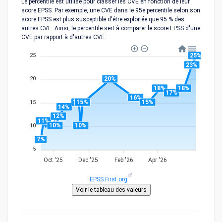
Le percentile est utilisé pour classer les CVE en fonction de leur
score EPSS. Par exemple, une CVE dans le 95e percentile selon son
score EPSS est plus susceptible d'être exploitée que 95 % des
autres CVE. Ainsi, le percentile sert à comparer le score EPSS d'une
CVE par rapport à d'autres CVE.
25%
25
23%
20%
20
18%
18%
17%
16%
15%
15%
15%
15
14%
12%
11%
10%
10%
10
7%
5
Oct '25
Dec '25
Feb '26
Apr '26
EPSS First.org