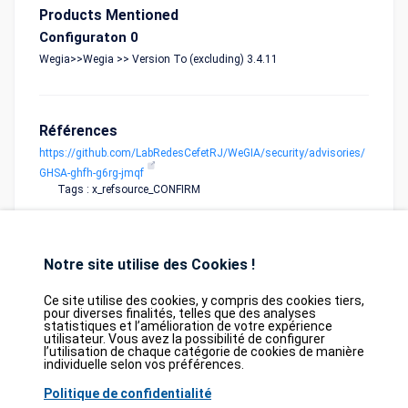
Products Mentioned
Configuraton 0
Wegia>>Wegia >> Version To (excluding) 3.4.11
Références
https://github.com/LabRedesCefetRJ/WeGIA/security/advisories/
GHSA-ghfh-g6rg-jmqf
Tags : x_refsource_CONFIRM
Notre site utilise des Cookies !
Ce site utilise des cookies, y compris des cookies tiers,
pour diverses finalités, telles que des analyses
statistiques et l’amélioration de votre expérience
Database
GDPR
Contact
Purchase
utilisateur. Vous avez la possibilité de configurer
Partners
l’utilisation de chaque catégorie de cookies de manière
individuelle selon vos préférences.
2026©
tesweb SA
,
bexxo Cyber Security
Politique de confidentialité