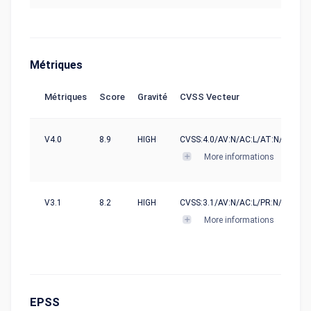
Métriques
Métriques
Score
Gravité
CVSS Vecteur
V4.0
8.9
HIGH
CVSS:4.0/AV:N/AC:L/AT:N/PR:N/UI
More informations
V3.1
8.2
HIGH
CVSS:3.1/AV:N/AC:L/PR:N/UI:N/S:U
More informations
EPSS