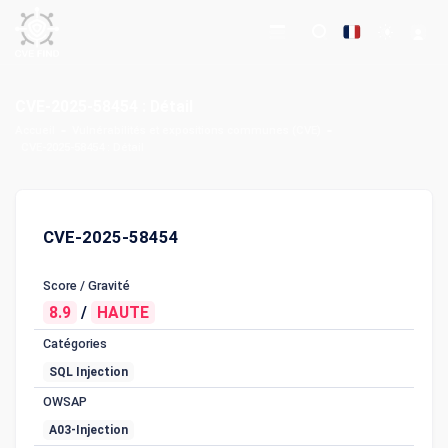
CVE-2025-58454 : Détail
Accueil
Vulnérabilités et expositions communes (CVE)
CVE-2025-58454 : Détail
CVE-2025-58454
Score / Gravité
8.9
/
HAUTE
Catégories
SQL Injection
OWSAP
A03-Injection