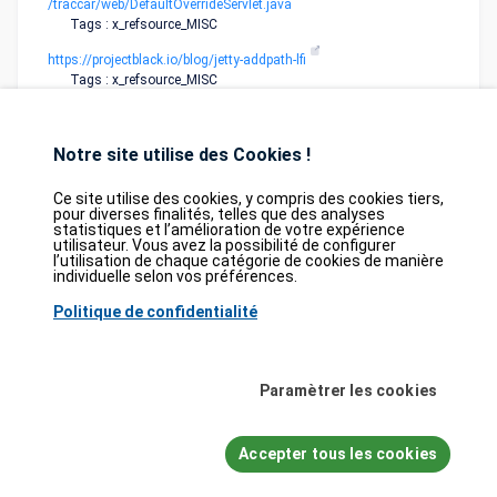
/traccar/web/DefaultOverrideServlet.java
Tags : x_refsource_MISC
https://projectblack.io/blog/jetty-addpath-lfi
Tags : x_refsource_MISC
Notre site utilise des Cookies !
Ce site utilise des cookies, y compris des cookies tiers,
pour diverses finalités, telles que des analyses
statistiques et l’amélioration de votre expérience
utilisateur. Vous avez la possibilité de configurer
Database
GDPR
Contact
Purchase
l’utilisation de chaque catégorie de cookies de manière
Partners
individuelle selon vos préférences.
2026©
tesweb SA
,
bexxo Cyber Security
Politique de confidentialité
Les informations affichées sur CVE Find proviennent de plusieurs sources de
référence rigoureusement sélectionnées. Les données CVE sont fournies par
Paramètrer les cookies
MITRE Corporation
et la
National Vulnerability Database (NVD)
. Le catalogue
des vulnérabilités activement exploitées (KEV) provient de la
Cybersecurity
and Infrastructure Security Agency (CISA)
, tandis que les scores EPSS sont
issus de
FIRST.org
. Enfin, les données relatives aux faiblesses logicielles
Accepter tous les cookies
(CWE) et aux schémas d'attaque courants (CAPEC) sont maintenues par
MITRE Corporation
, et les informations sur les configurations logicielles et