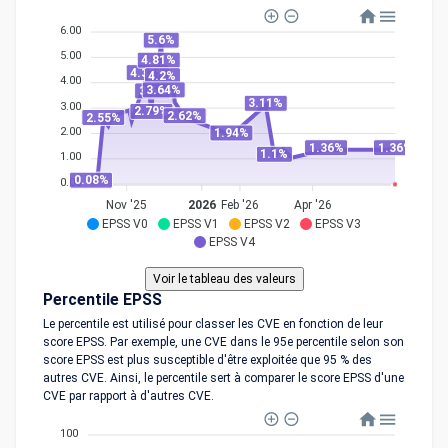
6.00
5.6%
5.00
4.81%
4.32%
4.2%
4.00
3.64%
3.6%
3.11%
3.00
2.79%
2.62%
2.55%
2.00
1.94%
1.36%
1.36%
1.1%
1.00
0.08%
0.00
Nov '25
2026
Feb '26
Apr '26
EPSS V0
EPSS V1
EPSS V2
EPSS V3
EPSS V4
Percentile EPSS
Le percentile est utilisé pour classer les CVE en fonction de leur
score EPSS. Par exemple, une CVE dans le 95e percentile selon son
score EPSS est plus susceptible d'être exploitée que 95 % des
autres CVE. Ainsi, le percentile sert à comparer le score EPSS d'une
CVE par rapport à d'autres CVE.
100