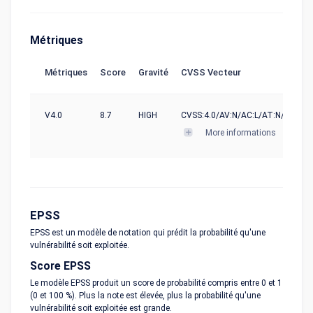
Métriques
Métriques
Score
Gravité
CVSS Vecteur
V4.0
8.7
HIGH
CVSS:4.0/AV:N/AC:L/AT:N/PR:N/UI
More informations
EPSS
EPSS est un modèle de notation qui prédit la probabilité qu'une
vulnérabilité soit exploitée.
Score EPSS
Le modèle EPSS produit un score de probabilité compris entre 0 et 1
(0 et 100 %). Plus la note est élevée, plus la probabilité qu'une
vulnérabilité soit exploitée est grande.