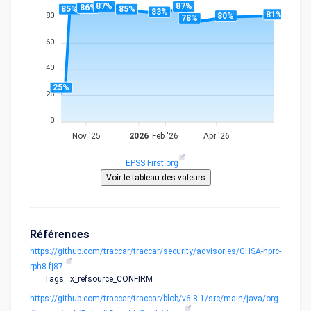
87%
87%
86%
85%
85%
83%
81%
80%
80
78%
60
40
25%
20
0
Nov '25
2026
Feb '26
Apr '26
EPSS First.org
Références
https://github.com/traccar/traccar/security/advisories/GHSA-hprc-
rph8-fj87
Tags : x_refsource_CONFIRM
https://github.com/traccar/traccar/blob/v6.8.1/src/main/java/org