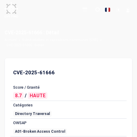
CVE-2025-61666 : Détail
Accueil
Vulnérabilités et expositions communes (CVE)
CVE-2025-61666 : Détail
CVE-2025-61666
Score / Gravité
8.7
/
HAUTE
Catégories
Directory Traversal
OWSAP
A01-Broken Access Control