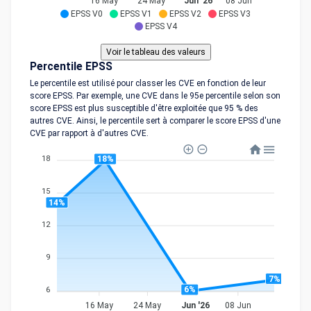
16 May
24 May
Jun '26
08 Jun
EPSS V0
EPSS V1
EPSS V2
EPSS V3
EPSS V4
Percentile EPSS
Le percentile est utilisé pour classer les CVE en fonction de leur
score EPSS. Par exemple, une CVE dans le 95e percentile selon son
score EPSS est plus susceptible d'être exploitée que 95 % des
autres CVE. Ainsi, le percentile sert à comparer le score EPSS d'une
CVE par rapport à d'autres CVE.
18%
18
15
14%
12
9
7%
6%
6
16 May
24 May
Jun '26
08 Jun