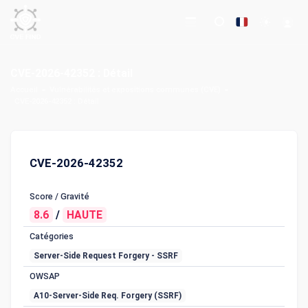
CVE-2026-42352 : Détail
Accueil
Vulnérabilités et expositions communes (CVE)
CVE-2026-42352 : Détail
CVE-2026-42352
Score / Gravité
8.6
/
HAUTE
Catégories
Server-Side Request Forgery - SSRF
OWSAP
A10-Server-Side Req. Forgery (SSRF)