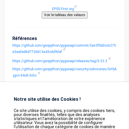
EPSS First.org
Références
https://github.com/geopython/pygeoapi/commit/3a63f5b0cc6275
e3ae0edb47726b13a43cdd90ef
https://github.com/geopython/pygeoapi/releases/tag/0.23.3
https://github.com/geopython/pygeoapi/security/advisories/GHSA
-jgvc-94c8-3chc
Notre site utilise des Cookies !
Ce site utilise des cookies, y compris des cookies tiers,
pour diverses finalités, telles que des analyses
statistiques et l’amélioration de votre expérience
Database
GDPR
Contact
Purchase
utilisateur. Vous avez la possibilité de configurer
Partners
l’utilisation de chaque catégorie de cookies de manière