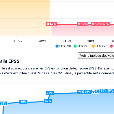
0.67%
0.67%
0.67%
0.67%
Jul '22
2023
Jul '23
2024
Ju
EPSS V0
EPSS V1
EPSS V2
tile EPSS
tile est utilisé pour classer les CVE en fonction de leur score EPSS. Par exem
le d'être exploitée que 95 % des autres CVE. Ainsi, le percentile sert à compar
80%
80%
79%
78%
78%
77%
67%
66%
64%