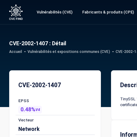
Vulnérabilités (CVE)
Fabricants & produits (CPE)
CVE-2002-1407 : Détail
Accueil
Vulnérabilités et expositions communes (CVE)
CVE-2002-14
CVE-2002-1407
Descr
TinySSL 1
EPSS
certificat
0.48%
V4
Vecteur
Network
Infor