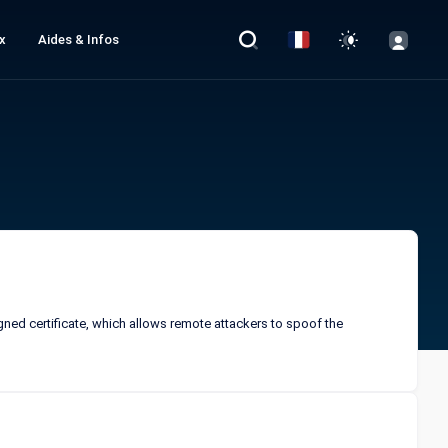
x
Aides & Infos
gned certificate, which allows remote attackers to spoof the