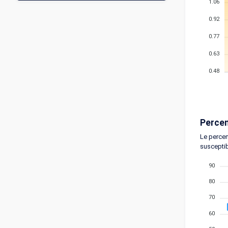
1.06
0.92
0.77
0.63
0.48
Percen
Le percen
susceptib
90
80
70
60