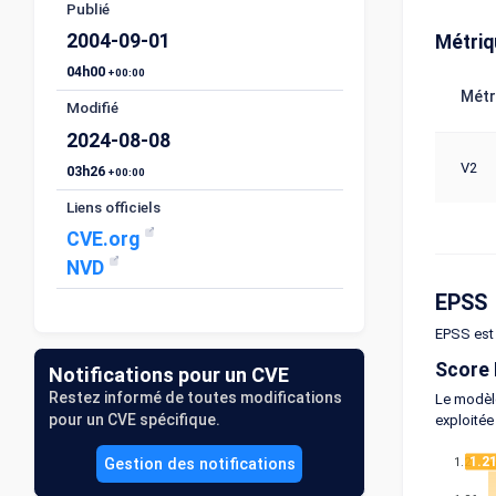
Publié
2004-09-01
Métri
04h00
+00:00
Métr
Modifié
2024-08-08
V2
03h26
+00:00
Liens officiels
CVE.org
NVD
EPSS
EPSS est 
Score
Notifications pour un CVE
Restez informé de toutes modifications
Le modèle
pour un CVE spécifique.
exploitée
1.2
1.21
Gestion des notifications