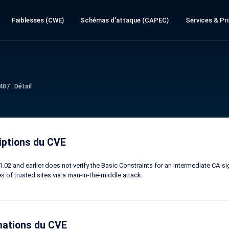
Faiblesses (CWE)
Schémas d'attaque (CAPEC)
Services & Pri
07 : Détail
iptions du CVE
.02 and earlier does not verify the Basic Constraints for an intermediate CA-si
es of trusted sites via a man-in-the-middle attack.
mations du CVE