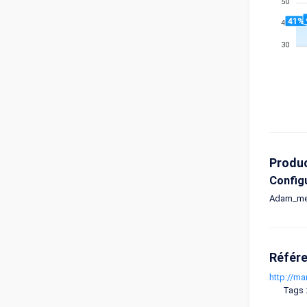
50
41%
40
30
Produ
Config
Adam_meg
Référ
http://m
Tags 