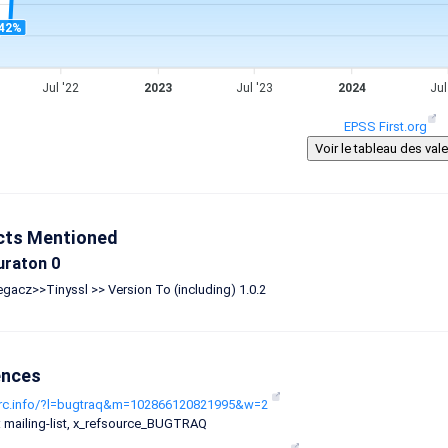
42%
Jul '22
2023
Jul '23
2024
Jul
EPSS First.org
cts Mentioned
uraton 0
acz>>Tinyssl >> Version To (including) 1.0.2
ences
arc.info/?l=bugtraq&m=102866120821995&w=2
: mailing-list, x_refsource_BUGTRAQ