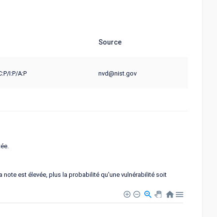
Source
:P/I:P/A:P
nvd@nist.gov
tée.
note est élevée, plus la probabilité qu'une vulnérabilité soit