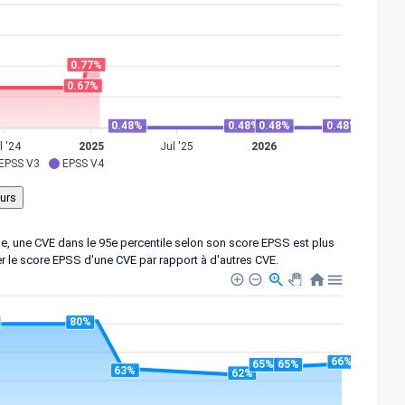
0.77%
0.67%
0.48%
0.48%
0.48%
0.48%
l '24
2025
Jul '25
2026
EPSS V3
EPSS V4
ple, une CVE dans le 95e percentile selon son score EPSS est plus
er le score EPSS d'une CVE par rapport à d'autres CVE.
80%
66%
65%
65%
63%
62%