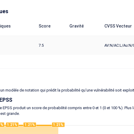
ques
iques
Score
Gravité
CVSS Vecteur
7.5
AV:N/AC:L/Au:N/C
un modèle de notation qui prédit la probabilité qu'une vulnérabilité soit exploi
 EPSS
 EPSS produit un score de probabilité compris entre 0 et 1 (0 et 100 %). Plus la 
 est grande.
1%
1.21%
1.21%
1.21%