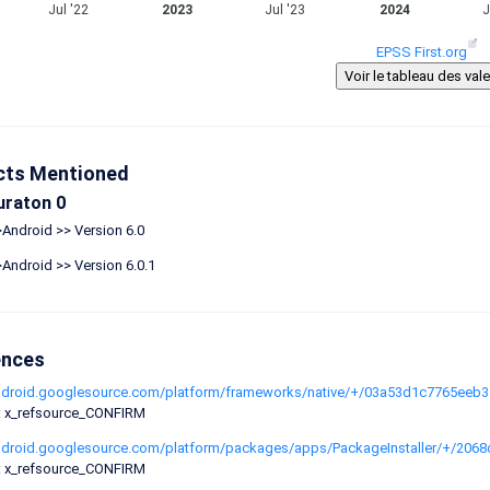
Jul '22
2023
Jul '23
2024
J
EPSS First.org
cts Mentioned
uraton 0
Android >> Version 6.0
Android >> Version 6.0.1
ences
android.googlesource.com/platform/frameworks/native/+/03a53d1c7765ee
: x_refsource_CONFIRM
android.googlesource.com/platform/packages/apps/PackageInstaller/+/2
: x_refsource_CONFIRM