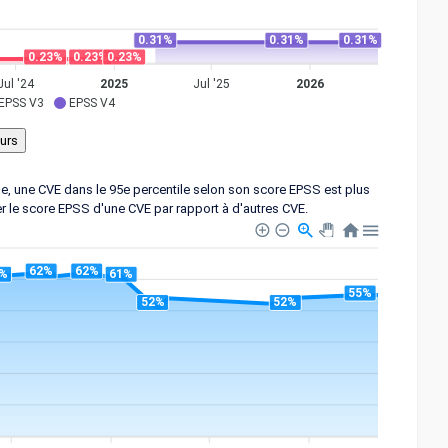
0.31%
0.31%
0.31%
0.23%
0.23%
0.23%
Jul '24
2025
Jul '25
2026
EPSS V3
EPSS V4
ple, une CVE dans le 95e percentile selon son score EPSS est plus
er le score EPSS d'une CVE par rapport à d'autres CVE.
62%
62%
%
61%
55%
52%
52%