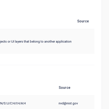
Source
jects or UI layers that belong to another application
Source
N/S:U/C:H/I:H/A:H
nvd@nist.gov