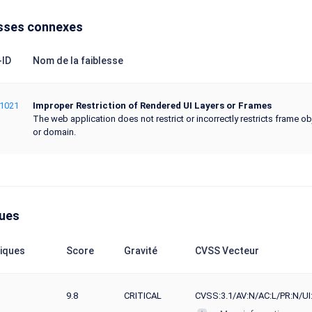
sses connexes
ID
Nom de la faiblesse
1021
Improper Restriction of Rendered UI Layers or Frames
The web application does not restrict or incorrectly restricts frame ob
or domain.
ques
iques
Score
Gravité
CVSS Vecteur
9.8
CRITICAL
CVSS:3.1/AV:N/AC:L/PR:N/UI: