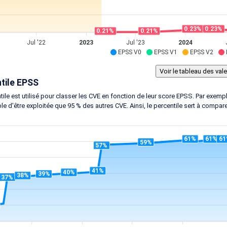
0.23%
0.23%
0.21%
0.21%
Jul '22
2023
Jul '23
2024
EPSS V0
EPSS V1
EPSS V2
tile EPSS
tile est utilisé pour classer les CVE en fonction de leur score EPSS. Par exem
le d'être exploitée que 95 % des autres CVE. Ainsi, le percentile sert à compar
61%
61%
61
59%
57%
41%
40%
39%
38%
37%