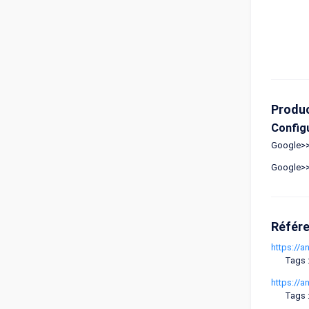
Produ
Config
Google>>
Google>>
Référ
https://
Tags 
https://
Tags 