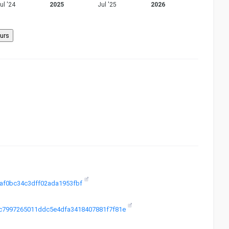
ul '24
2025
Jul '25
2026
b3af0bc34c3dff02ada1953fbf
068c7997265011ddc5e4dfa3418407881f7f81e