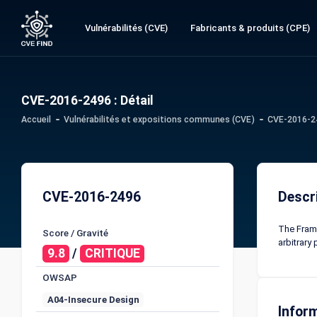
Vulnérabilités (CVE)
Fabricants & produits (CPE)
CVE-2016-2496 : Détail
Accueil
Vulnérabilités et expositions communes (CVE)
CVE-2016-24
CVE-2016-2496
Descr
The Frame
Score / Gravité
arbitrary
9.8
/
CRITIQUE
OWSAP
A04-Insecure Design
Infor