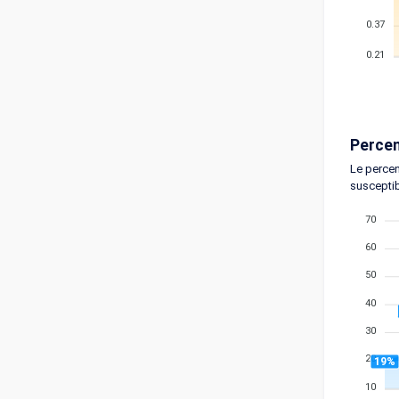
0.37
0.21
Percen
Le percen
susceptib
70
60
50
40
30
20
19%
10