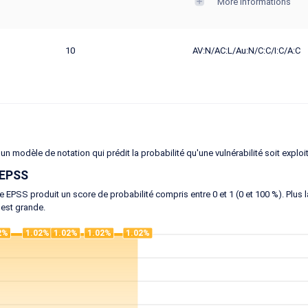
More informations
10
AV:N/AC:L/Au:N/C:C/I:C/A:C
un modèle de notation qui prédit la probabilité qu'une vulnérabilité soit exploi
 EPSS
 EPSS produit un score de probabilité compris entre 0 et 1 (0 et 100 %). Plus la 
 est grande.
2%
1.02%
1.02%
1.02%
1.02%