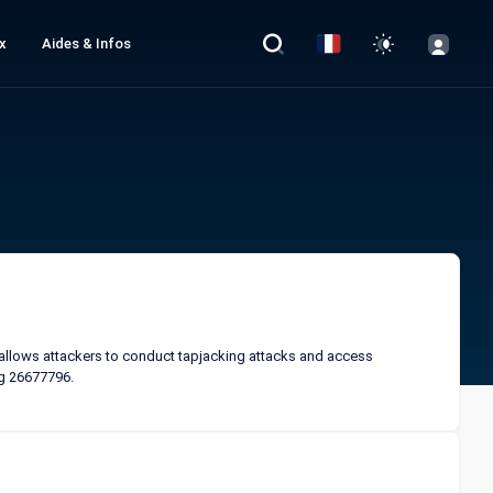
x
Aides & Infos
allows attackers to conduct tapjacking attacks and access
ug 26677796.