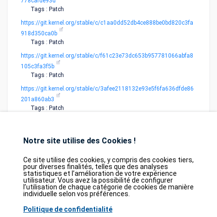
778cafde93d
Tags : Patch
https://git.kernel.org/stable/c/c1aa0dd52db4ce888be0bd820c3fa
918d350ca0b
Tags : Patch
https://git.kernel.org/stable/c/f61c23e73dc653b957781066abfa8
105c3fa3f5b
Tags : Patch
https://git.kernel.org/stable/c/3afee2118132e93e5f6fa636dfde86
201a860ab3
Tags : Patch
Notre site utilise des Cookies !
Ce site utilise des cookies, y compris des cookies tiers,
pour diverses finalités, telles que des analyses
statistiques et l’amélioration de votre expérience
utilisateur. Vous avez la possibilité de configurer
Database
GDPR
Contact
Purchase
l’utilisation de chaque catégorie de cookies de manière
Partners
individuelle selon vos préférences.
2026©
tesweb SA
,
bexxo Cyber Security
Politique de confidentialité