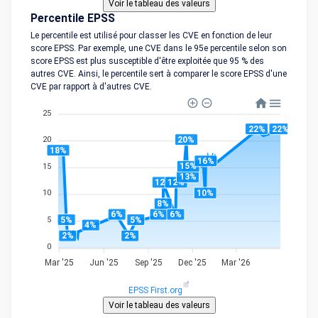
Percentile EPSS
Le percentile est utilisé pour classer les CVE en fonction de leur
score EPSS. Par exemple, une CVE dans le 95e percentile selon son
score EPSS est plus susceptible d'être exploitée que 95 % des
autres CVE. Ainsi, le percentile sert à comparer le score EPSS d'une
CVE par rapport à d'autres CVE.
25
22%
22%
20%
20
18%
16%
15%
15
13%
12%
12%
10%
10
8%
6%
6%
6%
5%
5%
5
4%
2%
2%
0
Mar '25
Jun '25
Sep '25
Dec '25
Mar '26
EPSS First.org