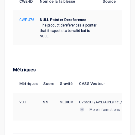
CWE-ID
Nom de la faiblesse
Source
CWE-476
NULL Pointer Dereference
The product dereferences a pointer
that it expects to be valid but is
NULL.
Métriques
Métriques
Score
Gravité
CVSS Vecteur
V3.1
5.5
MEDIUM
CVSS:3.1/AV:L/AC:L/PR:L/UI:N/S:U
More informations