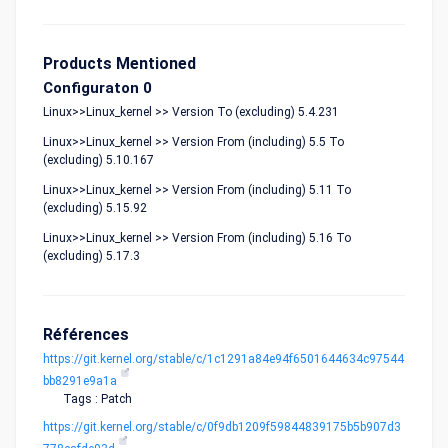
Products Mentioned
Configuraton 0
Linux>>Linux_kernel >> Version To (excluding) 5.4.231
Linux>>Linux_kernel >> Version From (including) 5.5 To
(excluding) 5.10.167
Linux>>Linux_kernel >> Version From (including) 5.11 To
(excluding) 5.15.92
Linux>>Linux_kernel >> Version From (including) 5.16 To
(excluding) 5.17.3
Références
https://git.kernel.org/stable/c/1c1291a84e94f6501644634c97544
bb8291e9a1a
Tags : Patch
https://git.kernel.org/stable/c/0f9db1209f59844839175b5b907d3