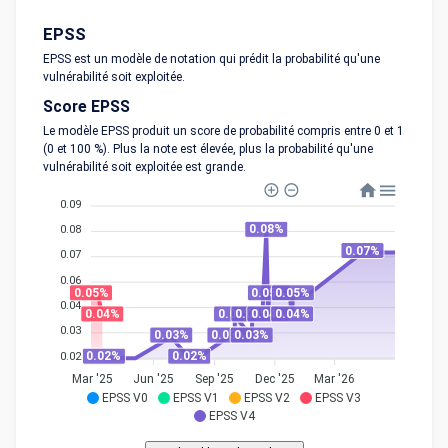
EPSS
EPSS est un modèle de notation qui prédit la probabilité qu'une
vulnérabilité soit exploitée.
Score EPSS
Le modèle EPSS produit un score de probabilité compris entre 0 et 1
(0 et 100 %). Plus la note est élevée, plus la probabilité qu'une
vulnérabilité soit exploitée est grande.
0.09
0.08%
0.08
0.07%
0.07
0.06
0.05%
0.05%
0.05%
0.04
0.04%
0.04%
0.04%
0.04%
0.04%
0.03
0.03%
0.03%
0.03%
0.02%
0.02%
0.02
Mar '25
Jun '25
Sep '25
Dec '25
Mar '26
EPSS V0
EPSS V1
EPSS V2
EPSS V3
EPSS V4