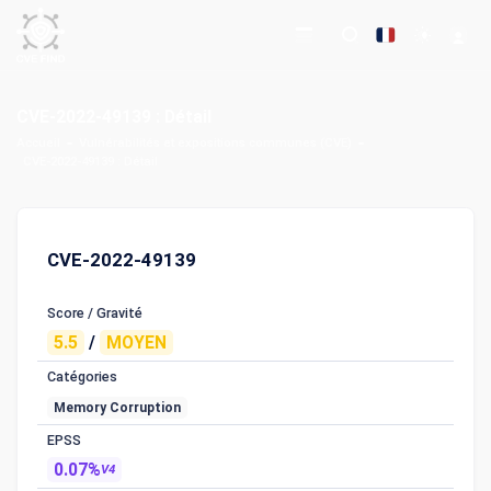
CVE-2022-49139 : Détail
Accueil
Vulnérabilités et expositions communes (CVE)
CVE-2022-49139 : Détail
CVE-2022-49139
Score / Gravité
5.5
/
MOYEN
Catégories
Memory Corruption
EPSS
0.07%
V4