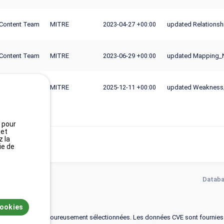
Content Team
MITRE
2023-04-27
updated Relationsh
+00:00
Content Team
MITRE
2023-06-29
updated Mapping_
+00:00
Content Team
MITRE
2025-12-11
updated Weakness_O
+00:00
, pour
 et
z la
ie de
Databa
cookies
ces de référence rigoureusement sélectionnées. Les données CVE sont fournie