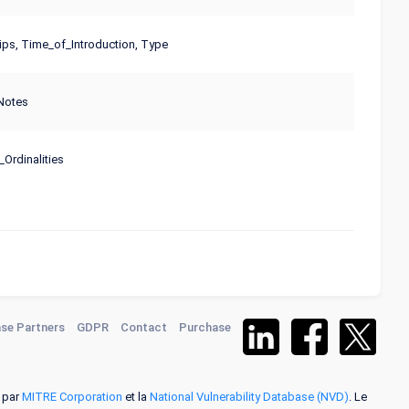
ips, Time_of_Introduction, Type
Notes
rdinalities
se Partners
GDPR
Contact
Purchase
s par
MITRE Corporation
et la
National Vulnerability Database (NVD)
. Le