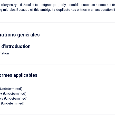
te key entry -- if the alist is designed properly -- could be used as a constant 
by mistake. Because of this ambiguity, duplicate key entries in an associatio
mations générales
d'introduction
tation
ormes applicables
(Undetermined)
+ (Undetermined)
va (Undetermined)
 (Undetermined)