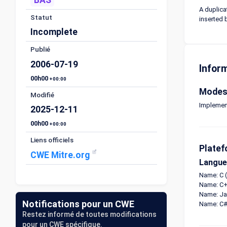
A duplica
Statut
inserted 
Incomplete
Publié
2006-07-19
Infor
00h00
+00:00
Modes 
Modifié
Implemen
2025-12-11
00h00
+00:00
Liens officiels
Platef
CWE Mitre.org
Langue
Name: C 
Name: C+
Name: Ja
Notifications pour un CWE
Name: C#
Restez informé de toutes modifications
pour un CWE spécifique.