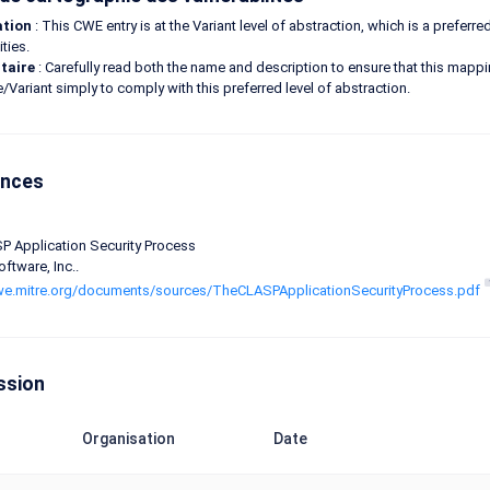
ation
: This CWE entry is at the Variant level of abstraction, which is a preferr
ities.
taire
: Carefully read both the name and description to ensure that this mapping
e/Variant simply to comply with this preferred level of abstraction.
ences
P Application Security Process
ftware, Inc..
cwe.mitre.org/documents/sources/TheCLASPApplicationSecurityProcess.pdf
ssion
Organisation
Date