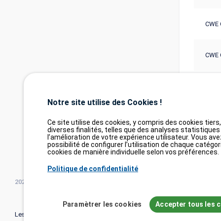
CWE 
CWE 
CWE 
Notre site utilise des Cookies !
Ce site utilise des cookies, y compris des cookies tiers
diverses finalités, telles que des analyses statistiques
l’amélioration de votre expérience utilisateur. Vous ave
possibilité de configurer l’utilisation de chaque catégor
cookies de manière individuelle selon vos préférences.
Politique de confidentialité
2026©
tesweb SA
,
bexxo Cyber Security
Paramètrer les cookies
Accepter tous les 
Les informations affichées sur CVE Find proviennent de plusieurs sour