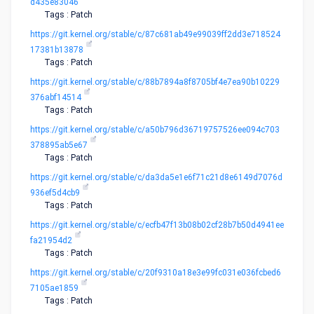
d435e83046
Tags : Patch
https://git.kernel.org/stable/c/87c681ab49e99039ff2dd3e718524
17381b13878
Tags : Patch
https://git.kernel.org/stable/c/88b7894a8f8705bf4e7ea90b10229
376abf14514
Tags : Patch
https://git.kernel.org/stable/c/a50b796d36719757526ee094c703
378895ab5e67
Tags : Patch
https://git.kernel.org/stable/c/da3da5e1e6f71c21d8e6149d7076d
936ef5d4cb9
Tags : Patch
https://git.kernel.org/stable/c/ecfb47f13b08b02cf28b7b50d4941ee
fa21954d2
Tags : Patch
https://git.kernel.org/stable/c/20f9310a18e3e99fc031e036fcbed6
7105ae1859
Tags : Patch