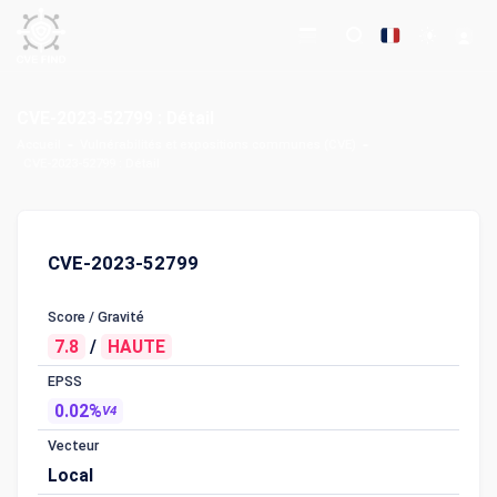
CVE-2023-52799 : Détail
Accueil
Vulnérabilités et expositions communes (CVE)
CVE-2023-52799 : Détail
CVE-2023-52799
Score / Gravité
7.8
/
HAUTE
EPSS
0.02%
V4
Vecteur
Local