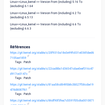
Linux>>Linux_kernel >> Version From (including) 5.16 To
(excluding) 6.1.64
Linux>>Linux_kernel >> Version From (including) 6.2 To
(excluding) 6.5.13
Linux>>Linux_kernel >> Version From (including) 6.6 To
(excluding) 6.6.3
Références
https://git.kernel.org/stable/c/20f9310a18e3e99fc031e036fcbed6
7105ae1859
Tags : Patch
https://git.kernel.org/stable/c/22cad8bc1d36547cdae0eef316c47
d917ce3147c
Tags : Patch
https://git.kernel.org/stable/c/81aa58cd8495b8c3b527f58ccbe19
478d8087f61
Tags : Patch
https://git.kernel.org/stable/c/86df90f3fea7c5591f05c8a0010871