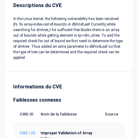
Descriptions du CVE
In the Linux kernel, the following vulnerability has been resolved:
jfs: fix array-index-out-of-bounds in dbFindLeaf Currently while
searching for dmtree_t for sufficient free blocks there is an array
out of bounds while getting element in tp->dm_stree. To add the
required check for out of bound we first need to determine the type
of dmtree. Thus added an extra parameter to dbFindLeaf so that
the type of tree can be determined and the required check can be
applied.
Informations du CVE
Faiblesses connexes
CWE-ID
Nom de la faiblesse
Source
CWE-129
Improper Validation of Array