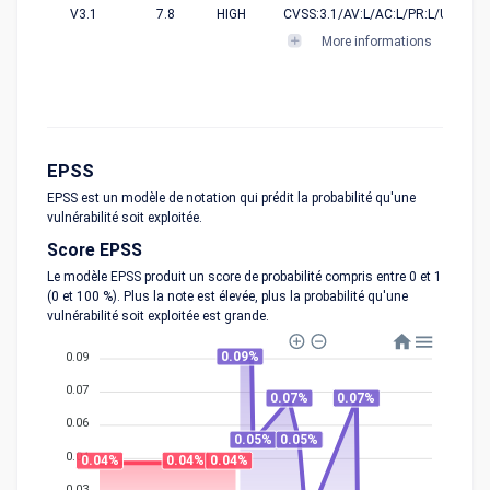
V3.1
7.8
HIGH
CVSS:3.1/AV:L/AC:L/PR:L/UI:N/S:U
More informations
EPSS
EPSS est un modèle de notation qui prédit la probabilité qu'une
vulnérabilité soit exploitée.
Score EPSS
Le modèle EPSS produit un score de probabilité compris entre 0 et 1
(0 et 100 %). Plus la note est élevée, plus la probabilité qu'une
vulnérabilité soit exploitée est grande.
0.09%
0.09
0.07
0.07%
0.07%
0.06
0.05%
0.05%
0.04
0.04%
0.04%
0.04%
0.03