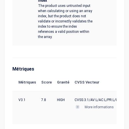
Index
The product uses untrusted input
when calculating or using an array
index, but the product does not
validate or incorrectly validates the
index to ensure the index
references a valid position within
the array.
Métriques
Métriques
Score
Gravité
CVSS Vecteur
V3.1
7.8
HIGH
CVSS:3.1/AV:L/AC:L/PR:L/UI:N/S:U
More informations