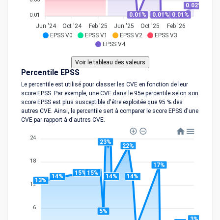
0.02%
0.01%
0.01%
0.01%
0.01
Jun '24
Oct '24
Feb '25
Jun '25
Oct '25
Feb '26
EPSS V0
EPSS V1
EPSS V2
EPSS V3
EPSS V4
Percentile EPSS
Le percentile est utilisé pour classer les CVE en fonction de leur
score EPSS. Par exemple, une CVE dans le 95e percentile selon son
score EPSS est plus susceptible d'être exploitée que 95 % des
autres CVE. Ainsi, le percentile sert à comparer le score EPSS d'une
CVE par rapport à d'autres CVE.
24
23%
22%
18
17%
15%
15%
14%
14%
14%
13%
12
6
5%
3%