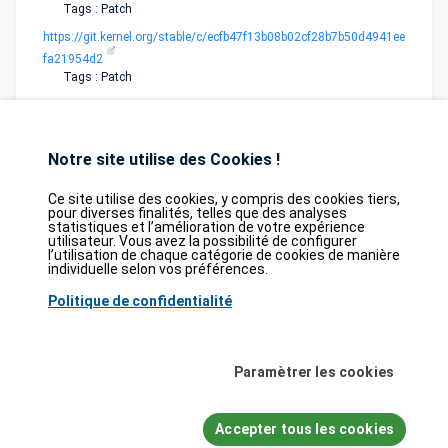
Tags : Patch
https://git.kernel.org/stable/c/ecfb47f13b08b02cf28b7b50d4941ee
fa21954d2
Tags : Patch
Notre site utilise des Cookies !
Ce site utilise des cookies, y compris des cookies tiers,
pour diverses finalités, telles que des analyses
statistiques et l’amélioration de votre expérience
Database
GDPR
Contact
Purchase
utilisateur. Vous avez la possibilité de configurer
Partners
l’utilisation de chaque catégorie de cookies de manière
individuelle selon vos préférences.
2026©
tesweb SA
,
bexxo Cyber Security
Politique de confidentialité
Les informations affichées sur CVE Find proviennent de plusieurs sources de
référence rigoureusement sélectionnées. Les données CVE sont fournies par
MITRE Corporation
et la
National Vulnerability Database (NVD)
. Le catalogue
Paramètrer les cookies
des vulnérabilités activement exploitées (KEV) provient de la
Cybersecurity
and Infrastructure Security Agency (CISA)
, tandis que les scores EPSS sont
issus de
FIRST.org
. Enfin, les données relatives aux faiblesses logicielles
Accepter tous les cookies
(CWE) et aux schémas d'attaque courants (CAPEC) sont maintenues par
MITRE Corporation
, et les informations sur les configurations logicielles et