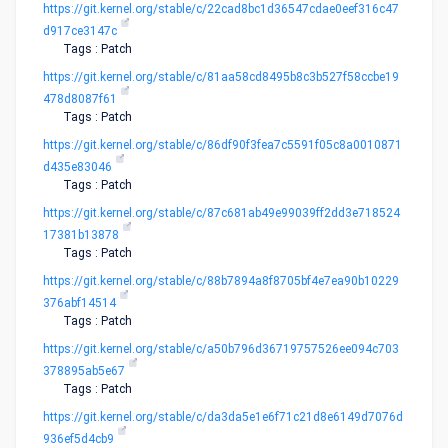
https://git.kernel.org/stable/c/22cad8bc1d36547cdae0eef316c47
d917ce3147c
Tags : Patch
https://git.kernel.org/stable/c/81aa58cd8495b8c3b527f58ccbe19
478d8087f61
Tags : Patch
https://git.kernel.org/stable/c/86df90f3fea7c5591f05c8a0010871
d435e83046
Tags : Patch
https://git.kernel.org/stable/c/87c681ab49e99039ff2dd3e718524
17381b13878
Tags : Patch
https://git.kernel.org/stable/c/88b7894a8f8705bf4e7ea90b10229
376abf14514
Tags : Patch
https://git.kernel.org/stable/c/a50b796d36719757526ee094c703
378895ab5e67
Tags : Patch
https://git.kernel.org/stable/c/da3da5e1e6f71c21d8e6149d7076d
936ef5d4cb9