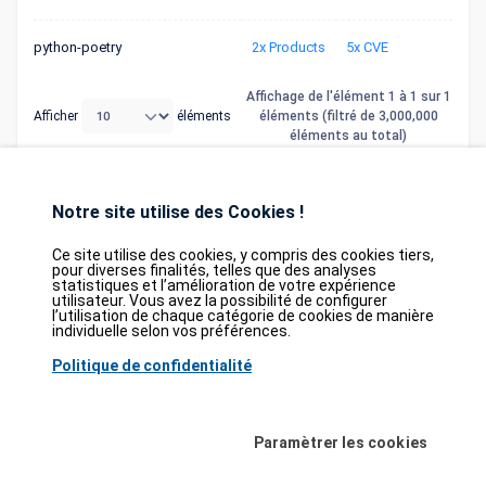
python-poetry
2x Products
5x CVE
Affichage de l'élément 1 à 1 sur 1
Afficher
éléments
éléments (filtré de 3,000,000
éléments au total)
Précédent
1
Suivant
Notre site utilise des Cookies !
Ce site utilise des cookies, y compris des cookies tiers,
pour diverses finalités, telles que des analyses
statistiques et l’amélioration de votre expérience
Database
GDPR
Contact
Purchase
utilisateur. Vous avez la possibilité de configurer
Partners
l’utilisation de chaque catégorie de cookies de manière
individuelle selon vos préférences.
2026©
tesweb SA
,
bexxo Cyber Security
Politique de confidentialité
Les informations affichées sur CVE Find proviennent de plusieurs sources de
référence rigoureusement sélectionnées. Les données CVE sont fournies par
MITRE Corporation
et la
National Vulnerability Database (NVD)
. Le catalogue
Paramètrer les cookies
des vulnérabilités activement exploitées (KEV) provient de la
Cybersecurity
and Infrastructure Security Agency (CISA)
, tandis que les scores EPSS sont
issus de
FIRST.org
. Enfin, les données relatives aux faiblesses logicielles