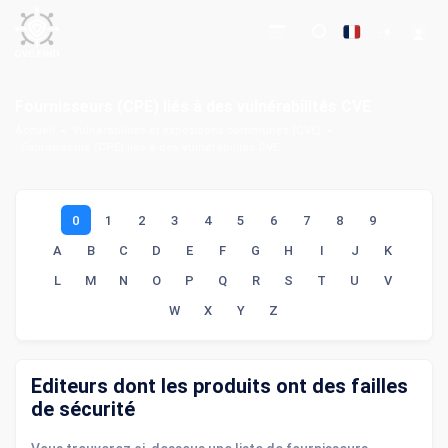
Fournisseurs (CPE) liés à des vulnérabilités CVE
Accueil
Vulnérabilités et expositions communes (CVE)
Fournisseurs (CPE) liés à des vulnérabilités CVE
0
1
2
3
4
5
6
7
8
9
A
B
C
D
E
F
G
H
I
J
K
L
M
N
O
P
Q
R
S
T
U
V
W
X
Y
Z
Editeurs dont les produits ont des failles
de sécurité