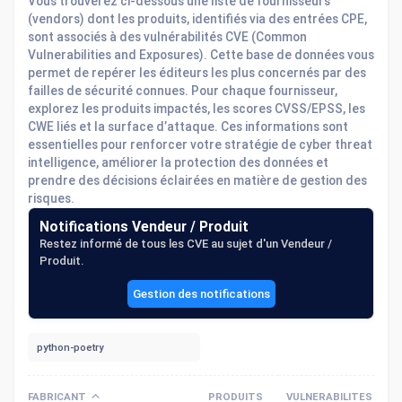
Vous trouverez ci-dessous une liste de fournisseurs
(vendors) dont les produits, identifiés via des entrées CPE,
sont associés à des vulnérabilités CVE (Common
Vulnerabilities and Exposures). Cette base de données vous
permet de repérer les éditeurs les plus concernés par des
failles de sécurité connues. Pour chaque fournisseur,
explorez les produits impactés, les scores CVSS/EPSS, les
CWE liés et la surface d’attaque. Ces informations sont
essentielles pour renforcer votre stratégie de cyber threat
intelligence, améliorer la protection des données et
prendre des décisions éclairées en matière de gestion des
risques.
Notifications Vendeur / Produit
Restez informé de tous les CVE au sujet d'un Vendeur /
Produit.
Gestion des notifications
FABRICANT
PRODUITS
VULNERABILITES