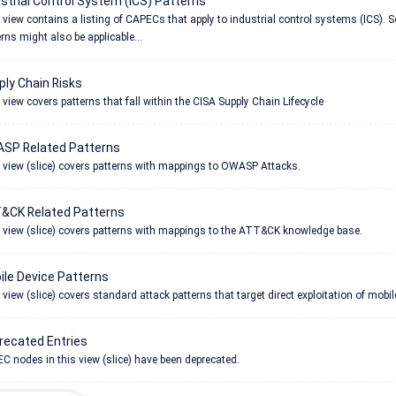
strial Control System (ICS) Patterns
 view contains a listing of CAPECs that apply to industrial control systems (ICS). 
rns might also be applicable...
ly Chain Risks
view covers patterns that fall within the CISA Supply Chain Lifecycle
SP Related Patterns
 view (slice) covers patterns with mappings to OWASP Attacks.
&CK Related Patterns
 view (slice) covers patterns with mappings to the ATT&CK knowledge base.
ile Device Patterns
view (slice) covers standard attack patterns that target direct exploitation of mobil
recated Entries
C nodes in this view (slice) have been deprecated.