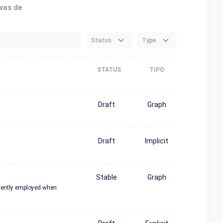
ivas de
Status
Type
STATUS
TIPO
Draft
Graph
Draft
Implicit
Stable
Graph
quently employed when