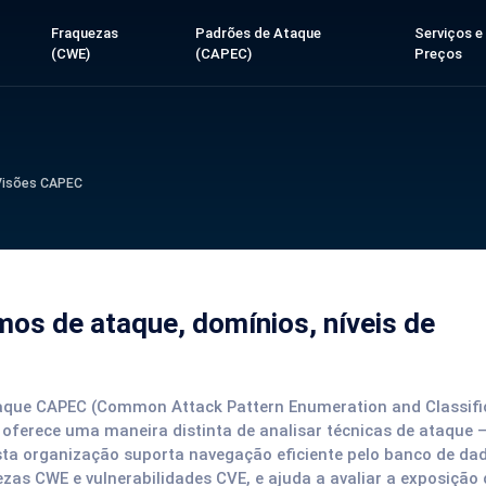
Fraquezas
Padrões de Ataque
Serviços e
(CWE)
(CAPEC)
Preços
Visões CAPEC
s de ataque, domínios, níveis de
taque CAPEC (Common Attack Pattern Enumeration and Classific
 oferece uma maneira distinta de analisar técnicas de ataque 
sta organização suporta navegação eficiente pelo banco de da
zas CWE e vulnerabilidades CVE, e ajuda a avaliar a exposição