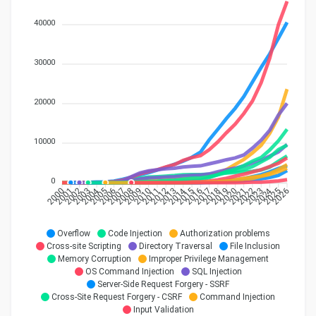
40000
30000
20000
10000
0
2004
2014
2024
2001
2002
2003
2005
2006
2007
2008
2009
2010
2011
2012
2015
2016
2017
2018
2019
2020
2021
2022
2023
2025
2000
2013
2026
Overflow
Code Injection
Authorization problems
Cross-site Scripting
Directory Traversal
File Inclusion
Memory Corruption
Improper Privilege Management
OS Command Injection
SQL Injection
Server-Side Request Forgery - SSRF
Cross-Site Request Forgery - CSRF
Command Injection
Input Validation