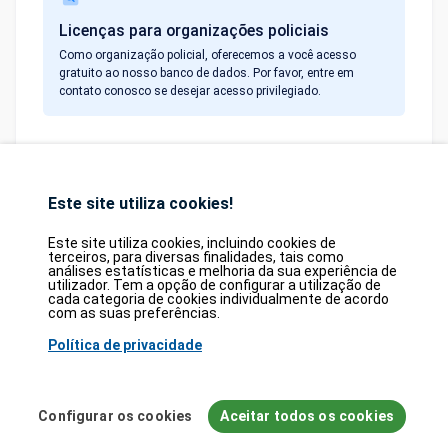
Licenças para organizações policiais
Como organização policial, oferecemos a você acesso
gratuito ao nosso banco de dados. Por favor, entre em
contato conosco se desejar acesso privilegiado.
Este site utiliza cookies!
Database
GDPR
Contact
Purchase
Partners
Este site utiliza cookies, incluindo cookies de
terceiros, para diversas finalidades, tais como
2026©
tesweb SA
,
bexxo Cyber Security
análises estatísticas e melhoria da sua experiência de
utilizador. Tem a opção de configurar a utilização de
cada categoria de cookies individualmente de acordo
As informações apresentadas no CVE Find originam-se de várias fontes de
com as suas preferências.
referência cuidadosamente selecionadas. Os dados CVE são fornecidos
pela
MITRE Corporation
Política de privacidade
e pelo
National Vulnerability Database (NVD)
. O
catálogo de Vulnerabilidades Conhecidas Exploradas (KEV) é proveniente da
Cybersecurity and Infrastructure Security Agency (CISA)
, enquanto as
pontuações EPSS vêm do
FIRST.org
. Além disso, os dados sobre fraquezas
Configurar os cookies
Aceitar todos os cookies
de software (CWE) e padrões de ataque comuns (CAPEC) são mantidos pela
MITRE Corporation
, e as informações sobre configurações de hardware e