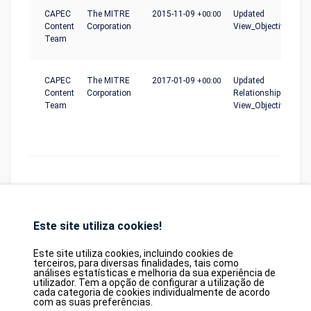
CAPEC
The MITRE
2015-11-09
+00:00
Updated
Content
Corporation
View_Objective
Team
CAPEC
The MITRE
2017-01-09
+00:00
Updated
Content
Corporation
Relationships,
Team
View_Objective
Este site utiliza cookies!
Database
GDPR
Contact
Purchase
Partners
Este site utiliza cookies, incluindo cookies de
terceiros, para diversas finalidades, tais como
2026©
tesweb SA
,
bexxo Cyber Security
análises estatísticas e melhoria da sua experiência de
utilizador. Tem a opção de configurar a utilização de
cada categoria de cookies individualmente de acordo
As informações apresentadas no CVE Find originam-se de várias fontes de
com as suas preferências.