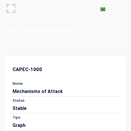
CAPEC-1000 Detalhe da Visão
Início
Enumeração e Classificação de Padrões de Ataque Comuns
Visões CAPEC
CAPEC-1000 Detalhe da Visão
CAPEC-1000
Nome
Mechanisms of Attack
Status
Stable
Tipo
Graph