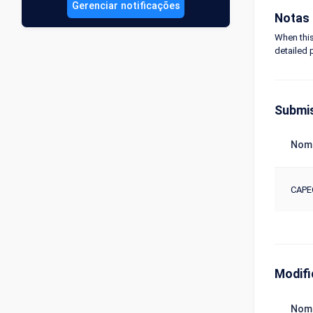
Gerenciar notificações
Notas
When this
detailed 
Submi
Nom
CAPE
Modif
Nom