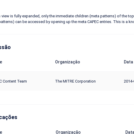
 view is fully expanded, only the immediate children (meta patterns) of the top 
patterns) can be accessed by opening up the meta CAPEC entries. This is a know
ssão
e
Organização
Data
C Content Team
The MITRE Corporation
2014-
icações
e
Organização
Dat